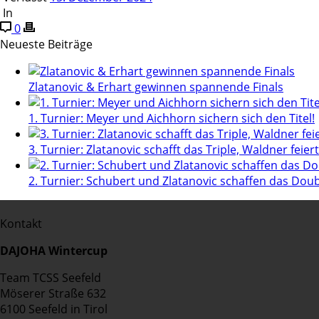
In
0
Neueste Beiträge
Zlatanovic & Erhart gewinnen spannende Finals
1. Turnier: Meyer und Aichhorn sichern sich den Titel!
3. Turnier: Zlatanovic schafft das Triple, Waldner feie
2. Turnier: Schubert und Zlatanovic schaffen das Doub
Kontakt
DAJOHA Wintercup
Team TCSS Seefeld
Möserer Straße 632
6100 Seefeld in Tirol