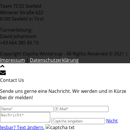
Team TCSS Seefeld
Möserer Straße 632
6100 Seefeld in Tirol
Turnierleitung:
David Johansson
+43 664 385 85 73
Copyright Dajoha Wintercup - All Rights Reserved © 2021 |
Impressum
|
Datenschutzerklärung
Contact Us
Sende uns gerne eine Nachricht. Wir werden und in Kürze
bei dir melden!
Nicht
lesbar? Text ändern.